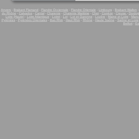
Anvers
-
Brabant Flamand
-
Flandre Occientale
-
Flandre Orientale
-
Limbourg
-
Brabant Wallon
du Rhône
-
Calvados
-
Cantal
-
Charente
-
Charente Maritime
-
Cher
-
Corrèze
-
Creuse
-
Dordo
Loire (Haute)
-
Loire Atlantique
-
Loiret
-
Lot
-
Lot et Garonne
-
Lozère
-
Maine et Loire
-
Manc
Pyrénées
-
Pyrénées Orientales
-
Bas Rhin
-
Haut Rhin
-
Rhône
-
Haute Saône
-
Saône et Loire
Belfort
-
Es