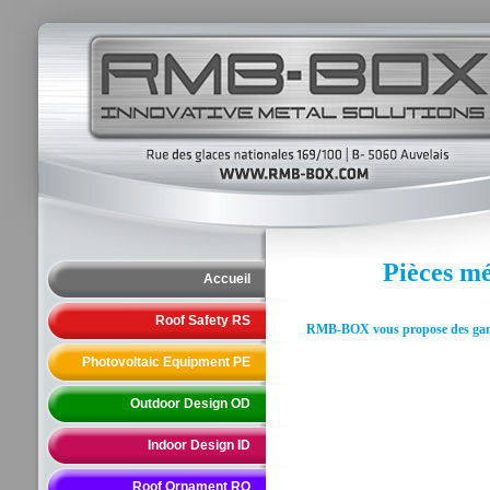
Pièces mé
Accueil
Roof Safety RS
RMB-BOX vous propose des gammes
Photovoltaic Equipment PE
Outdoor Design OD
Indoor Design ID
Roof Ornament RO